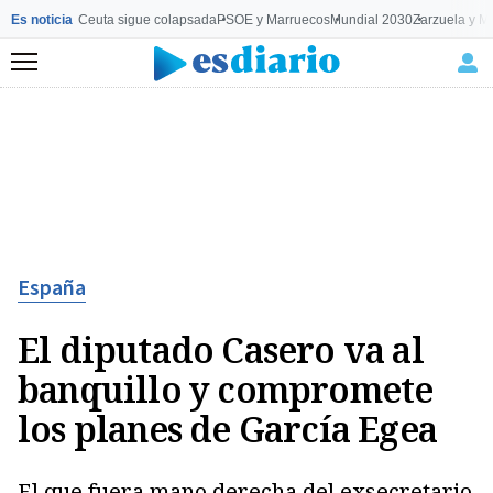
Es noticia
Ceuta sigue colapsada
PSOE y Marruecos
Mundial 2030
Zarzuela y M
Menú
España
El diputado Casero va al
banquillo y compromete
los planes de García Egea
El que fuera mano derecha del exsecretario