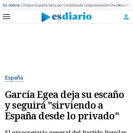
Es noticia
Choque España-Italia por Ceuta
Ceuta colapsada
Leire Diez
Mourinho
Menú
España
García Egea deja su escaño
y seguirá "sirviendo a
España desde lo privado"
El exsecretario general del Partido Popular