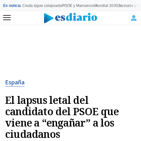
Es noticia
Ceuta sigue colapsada
PSOE y Marruecos
Mundial 2030
Zarzuela y M
Menú
España
El lapsus letal del
candidato del PSOE que
viene a “engañar” a los
ciudadanos