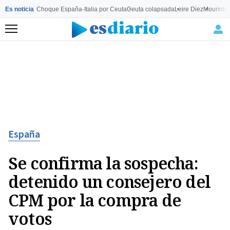
Es noticia
Choque España-Italia por Ceuta
Ceuta colapsada
Leire Diez
Mourinho
Menú
España
Se confirma la sospecha:
detenido un consejero del
CPM por la compra de
votos