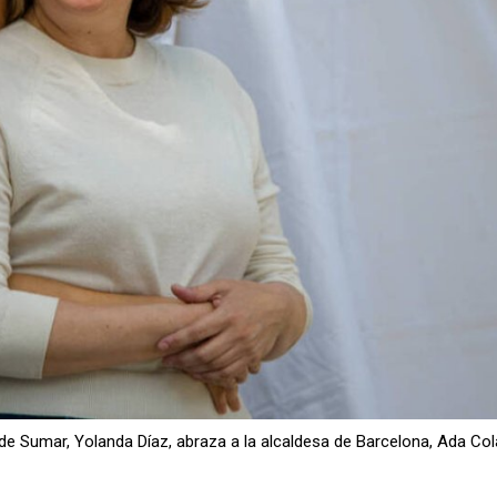
 de Sumar, Yolanda Díaz, abraza a la alcaldesa de Barcelona, Ada Col