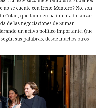
as”
. En este saco mete también a Podemos
ue no se cuente con Irene Montero? No, son
ado Colau, que también ha intentado lanzar
ada de las negociaciones de Sumar
derando un activo político importante. Que
, según sus palabras, desde muchos otros