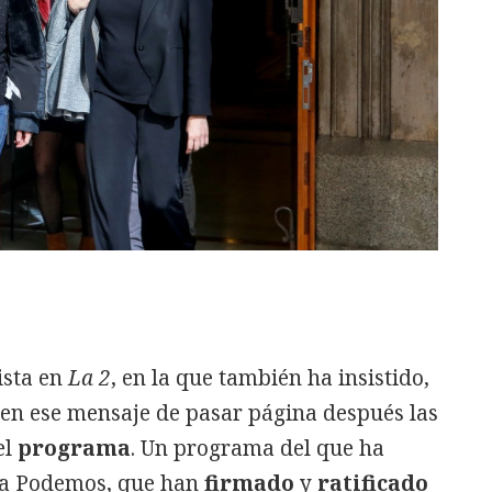
ista en
La 2
, en la que también ha insistido,
r, en ese mensaje de pasar página después las
el
programa
. Un programa del que ha
n a Podemos, que han
firmado
y
ratificado