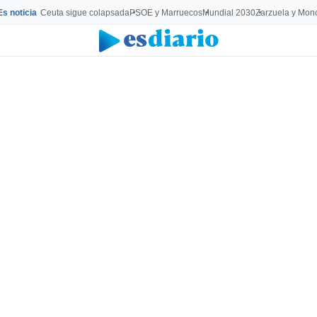
Es noticia
Ceuta sigue colapsada
PSOE y Marruecos
Mundial 2030
Zarzuela y Mon