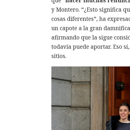
que
“hacer muchas renunci
y Montero. “¿Esto significa q
cosas diferentes”, ha expres
un capote a la gran damnific
afirmando que la sigue consi
todavía puede aportar. Eso sí
sitios.