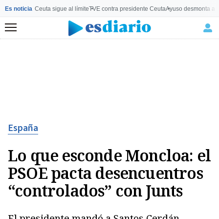
Es noticia
Ceuta sigue al límite
TVE contra presidente Ceuta
Ayuso desmonta a 
Menú
España
Lo que esconde Moncloa: el
PSOE pacta desencuentros
“controlados” con Junts
El presidente mandó a Santos Cerdán,