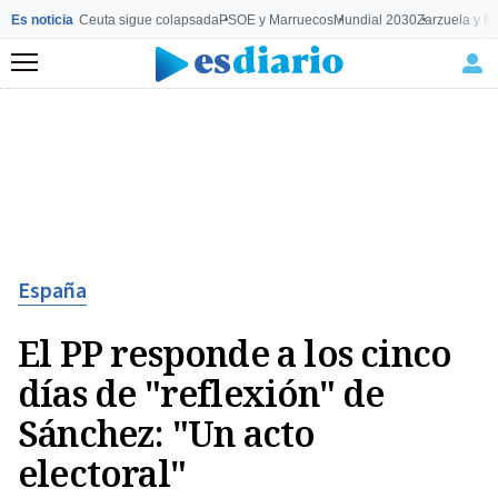
Es noticia
Ceuta sigue colapsada
PSOE y Marruecos
Mundial 2030
Zarzuela y M
Menú
España
El PP responde a los cinco
días de "reflexión" de
Sánchez: "Un acto
electoral"