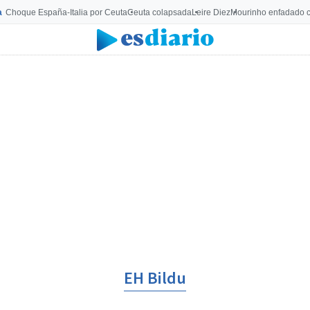
a
Choque España-Italia por Ceuta
Ceuta colapsada
Leire Diez
Mourinho enfadado c
EH Bildu