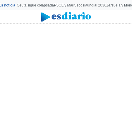
Es noticia
Ceuta sigue colapsada
PSOE y Marruecos
Mundial 2030
Zarzuela y Mon