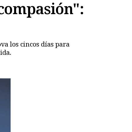
"compasión":
va los cincos días para
ida.