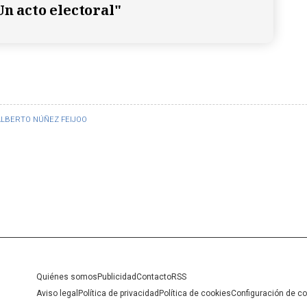
Un acto electoral"
ALBERTO NÚÑEZ FEIJOO
Quiénes somos
Publicidad
Contacto
RSS
Aviso legal
Política de privacidad
Política de cookies
Configuración de c