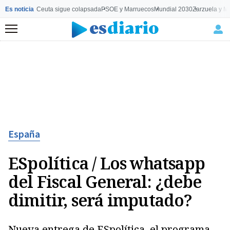
Es noticia
Ceuta sigue colapsada
PSOE y Marruecos
Mundial 2030
Zarzuela y M
Menú
España
ESpolítica / Los whatsapp
del Fiscal General: ¿debe
dimitir, será imputado?
Nueva entrega de ESpolítica, el programa