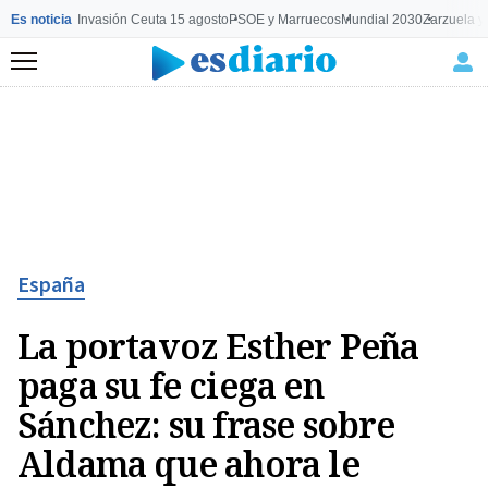
Es noticia
Invasión Ceuta 15 agosto
PSOE y Marruecos
Mundial 2030
Zarzuela y
Menú
España
La portavoz Esther Peña
paga su fe ciega en
Sánchez: su frase sobre
Aldama que ahora le