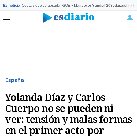
Es noticia
Ceuta sigue colapsada
PSOE y Marruecos
Mundial 2030
Zarzuela y M
Menú
España
Yolanda Díaz y Carlos
Cuerpo no se pueden ni
ver: tensión y malas formas
en el primer acto por