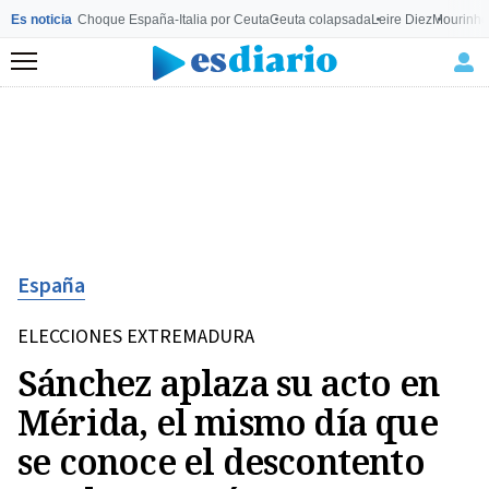
Es noticia
Choque España-Italia por Ceuta
Ceuta colapsada
Leire Diez
Mourinho
Menú
España
ELECCIONES EXTREMADURA
Sánchez aplaza su acto en
Mérida, el mismo día que
se conoce el descontento