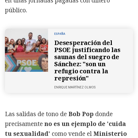
en unas jornadas pagadas con dinero
público.
ESPAÑA
Desesperación del
PSOE justificando las
saunas del suegro de
Sánchez: "son un
refugio contra la
represión"
ENRIQUE MARTÍNEZ OLMOS
Las salidas de tono de
Bob Pop
donde
precisamente
no es un ejemplo de 'cuida
tu sexualidad'
como vende el
Ministerio