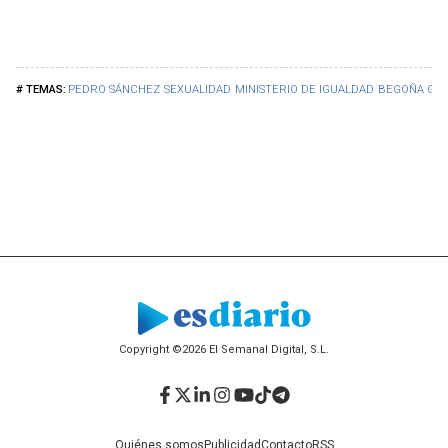
PEDRO SÁNCHEZ
SEXUALIDAD
MINISTERIO DE IGUALDAD
BEGOÑA GÓ
Copyright ©2026 El Semanal Digital, S.L.
Facebook
Twitter
LinkedIn
Instagram
YouTube
TikTok
Telegram
Quiénes somos
Publicidad
Contacto
RSS