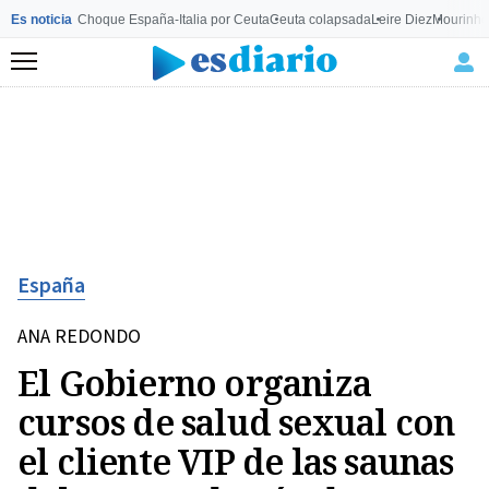
Es noticia
Choque España-Italia por Ceuta
Ceuta colapsada
Leire Diez
Mourinho
Menú
España
ANA REDONDO
El Gobierno organiza
cursos de salud sexual con
el cliente VIP de las saunas