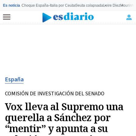
Es noticia
Choque España-Italia por Ceuta
Ceuta colapsada
Leire Diez
Mourinho
Menú
España
COMISIÓN DE INVESTIGACIÓN DEL SENADO
Vox lleva al Supremo una
querella a Sánchez por
“mentir” y apunta a su