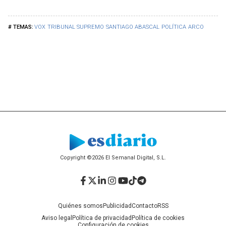
VOX
TRIBUNAL SUPREMO
SANTIAGO ABASCAL
POLÍTICA
ARCO
Copyright ©2026 El Semanal Digital, S.L.
Facebook
Twitter
LinkedIn
Instagram
YouTube
TikTok
Telegram
Quiénes somos
Publicidad
Contacto
RSS
Aviso legal
Política de privacidad
Política de cookies
Configuración de cookies