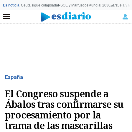
Es noticia
Ceuta sigue colapsada
PSOE y Marruecos
Mundial 2030
Zarzuela y M
Menú
España
El Congreso suspende a
Ábalos tras confirmarse su
procesamiento por la
trama de las mascarillas