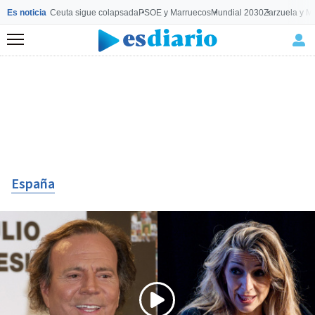
Es noticia
Ceuta sigue colapsada
PSOE y Marruecos
Mundial 2030
Zarzuela y M
Menú
España