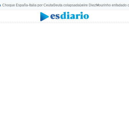
a
Choque España-Italia por Ceuta
Ceuta colapsada
Leire Diez
Mourinho enfadado c