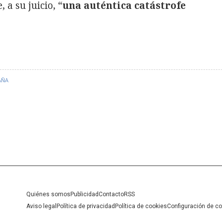
 a su juicio, “
una auténtica catástrofe
AÑA
Quiénes somos
Publicidad
Contacto
RSS
Aviso legal
Política de privacidad
Política de cookies
Configuración de c