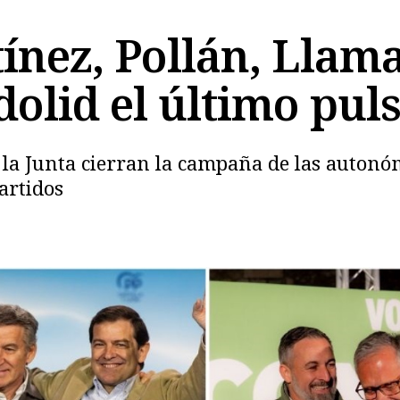
nez, Pollán, Llam
adolid el último pu
e la Junta cierran la campaña de las autonó
artidos
Copiar