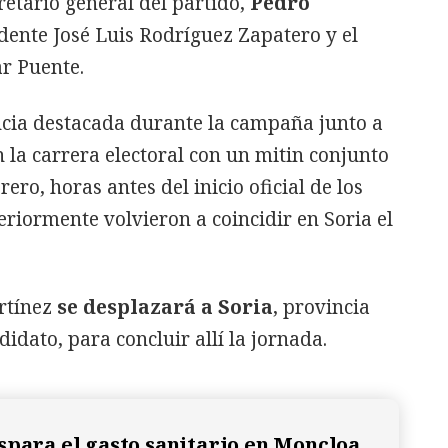
retario general del partido,
Pedro
dente José Luis Rodríguez Zapatero y el
r Puente.
cia destacada durante la campaña junto a
la carrera electoral con un mitin conjunto
ero, horas antes del inicio oficial de los
riormente volvieron a coincidir en Soria el
artínez
se desplazará a Soria
, provincia
idato, para concluir allí la jornada.
spara el gasto sanitario en Moncloa