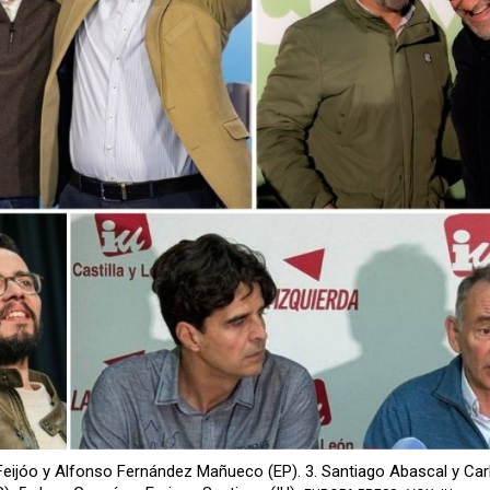
Feijóo y Alfonso Fernández Mañueco (EP). 3. Santiago Abascal y Car