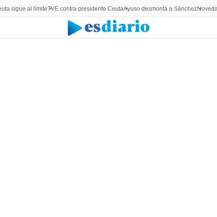
uta sigue al límite
TVE contra presidente Ceuta
Ayuso desmonta a Sánchez
Noveda