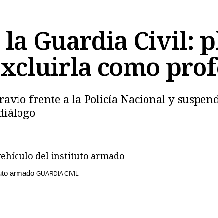
la Guardia Civil: p
xcluirla como prof
Copiar
avio frente a la Policía Nacional y suspend
diálogo
ituto armado
GUARDIA CIVIL