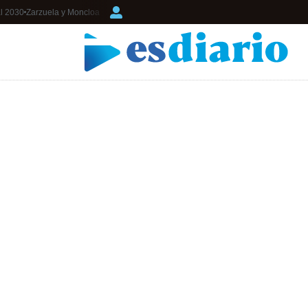
l 2030
Zarzuela y Moncloa
Login