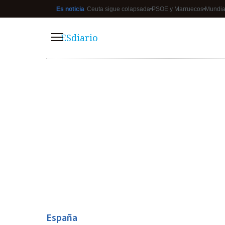
Es noticia
Ceuta sigue colapsada
PSOE y Marruecos
Mundia
ESdiario
Menú
España