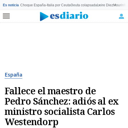
Es noticia
Choque España-Italia por Ceuta
Ceuta colapsada
Leire Diez
Mourinho
Menú
España
Fallece el maestro de
Pedro Sánchez: adiós al ex
ministro socialista Carlos
Westendorp