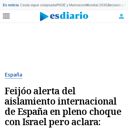
Es noticia
Ceuta sigue colapsada
PSOE y Marruecos
Mundial 2030
Zarzuela y M
Menú
España
Feijóo alerta del
aislamiento internacional
de España en pleno choque
con Israel pero aclara: