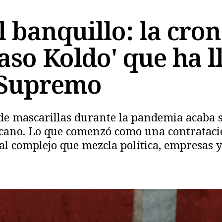
 banquillo: la cro
aso Koldo' que ha l
l Supremo
de mascarillas durante la pandemia acaba s
ercano. Lo que comenzó como una contrata
Copiar
ial complejo que mezcla política, empresas 