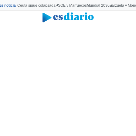
Es noticia
Ceuta sigue colapsada
PSOE y Marruecos
Mundial 2030
Zarzuela y Mon