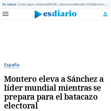
Es noticia
Ceuta sigue colapsada
PSOE y Marruecos
Mundial 2030
Zarzuela y M
Menú
España
Montero eleva a Sánchez a
líder mundial mientras se
prepara para el batacazo
electoral