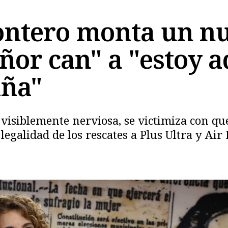
ontero monta un nu
eñor can" a "estoy 
aña"
Copiar
 visiblemente nerviosa, se victimiza con q
legalidad de los rescates a Plus Ultra y Ai