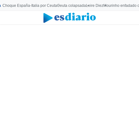
a
Choque España-Italia por Ceuta
Ceuta colapsada
Leire Diez
Mourinho enfadado c