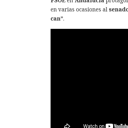
PSOE
en
Andalucía
protagon
en varias ocasiones al
senado
can”
.