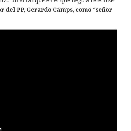
izó un arranque en el que llegó a referirse
r del PP, Gerardo Camps, como “señor