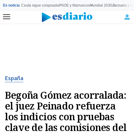
Es noticia
Ceuta sigue colapsada
PSOE y Marruecos
Mundial 2030
Zarzuela y M
Menú
España
Begoña Gómez acorralada:
el juez Peinado refuerza
los indicios con pruebas
clave de las comisiones del