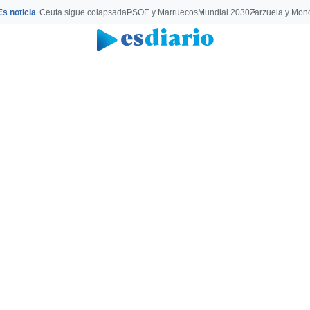
Es noticia
Ceuta sigue colapsada
PSOE y Marruecos
Mundial 2030
Zarzuela y Mon