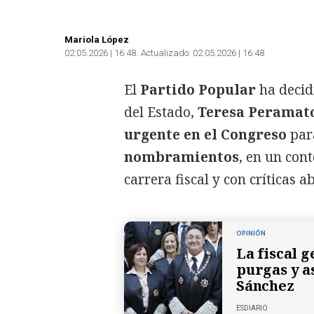
Mariola López
02.05.2026 | 16:48
Actualizado:
02.05.2026 | 16:48
El
Partido Popular
ha decid
del Estado,
Teresa Peramat
urgente en el Congreso
par
nombramientos
, en un cont
carrera fiscal y con críticas 
OPINIÓN
La fiscal 
purgas y a
Sánchez
ESDIARIO