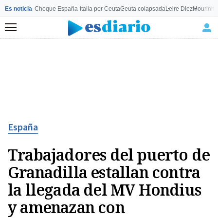
Es noticia
Choque España-Italia por Ceuta
Ceuta colapsada
Leire Diez
Mourinho
Menú
España
Trabajadores del puerto de
Granadilla estallan contra
la llegada del MV Hondius
y amenazan con