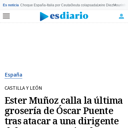
Es noticia
Choque España-Italia por Ceuta
Ceuta colapsada
Leire Diez
Mourinho
Menú
España
CASTILLA Y LEÓN
Ester Muñoz calla la última
grosería de Óscar Puente
tras atacar a una dirigente