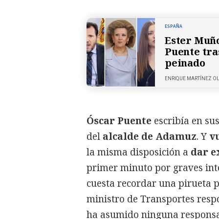
ESPAÑA
Ester Muño
Puente tra
peinado
ENRIQUE MARTÍNEZ O
Óscar Puente
escribía en su
del
alcalde de Adamuz
. Y
v
la misma disposición a
dar e
primer minuto por graves inte
cuesta recordar una pirueta p
ministro de Transportes respo
ha asumido ninguna responsa