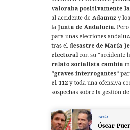
valoraba positivamente l
al accidente de
Adamuz
y lo
la
Junta de Andalucía
. Pero
para unas elecciones andaluz
tras el
desastre de María J
electoral
con su “accidente l
relato socialista cambia
má
“graves interrogantes”
par
el 112
y toda una ofensiva c
sospechas sobre la gestión de
ESPAÑA
Óscar Puen