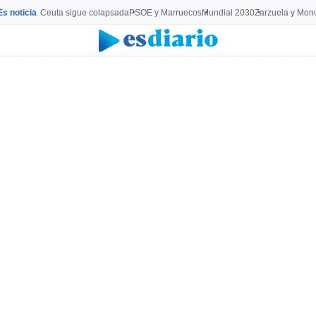
Es noticia
Ceuta sigue colapsada
PSOE y Marruecos
Mundial 2030
Zarzuela y Mon