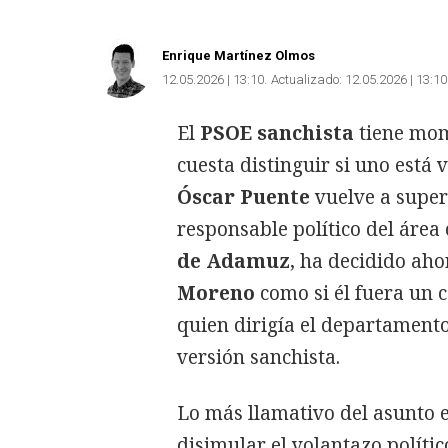
Enrique Martínez Olmos
12.05.2026 | 13:10
Actualizado:
12.05.2026 | 13:10
El
PSOE sanchista
tiene mo
cuesta distinguir si uno está
Óscar Puente
vuelve a super
responsable político del área
de Adamuz
, ha decidido ah
Moreno
como si él fuera un 
quien dirigía el departament
versión sanchista.
Lo más llamativo del asunto e
disimular el volantazo polític