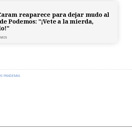
Caram reaparece para dejar mudo al
de Podemos: "¡Vete a la mierda,
o!"
LMOS
OS
PANDEMIA