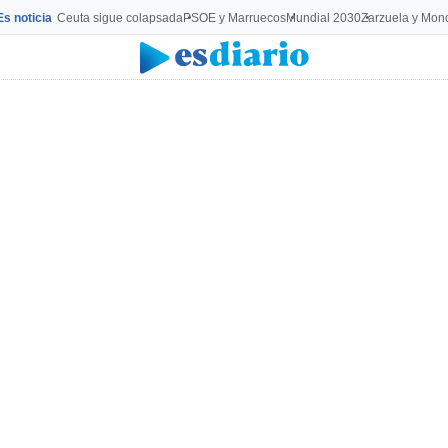
Es noticia
Ceuta sigue colapsada
PSOE y Marruecos
Mundial 2030
Zarzuela y Mon