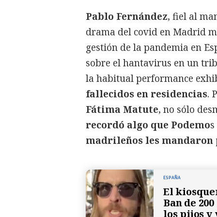
Pablo Fernández
, fiel al m
drama del covid en Madrid mi
gestión de la pandemia en Esp
sobre el hantavirus en un tri
la habitual performance exhi
fallecidos en residencias
. 
Fátima Matute
, no sólo de
recordó algo que Podemo
s
madrileños les mandaron 
ESPAÑA
El kiosque
Ban de 200 
los pijos y