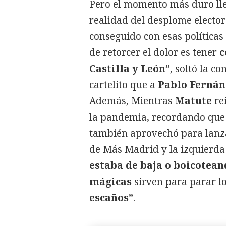
Pero el momento más duro l
realidad del desplome electo
conseguido con esas políticas
de retorcer el dolor es tener
c
Castilla y León
”, soltó la c
cartelito que a
Pablo Ferná
Además, Mientras
Matute
re
la pandemia, recordando que
también aprovechó para lanza
de Más Madrid y la izquierda
estaba de baja o boicotean
mágicas
sirven para parar lo
escaños”
.