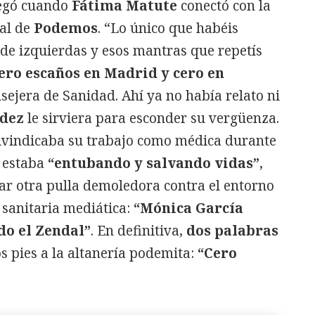
legó cuando
Fátima Matute
conectó con la
ral de
Podemos
. “Lo único que habéis
 de izquierdas y esos mantras que repetís
ero escaños en Madrid y cero en
onsejera de Sanidad. Ahí ya no había relato ni
ndez
le sirviera para esconder su vergüenza.
ivindicaba su trabajo como médica durante
 estaba
“entubando y salvando vidas”
,
r otra pulla demoledora contra el entorno
 sanitaria mediática:
“Mónica García
do el Zendal”
. En definitiva,
dos palabras
s pies a la altanería podemita:
“Cero