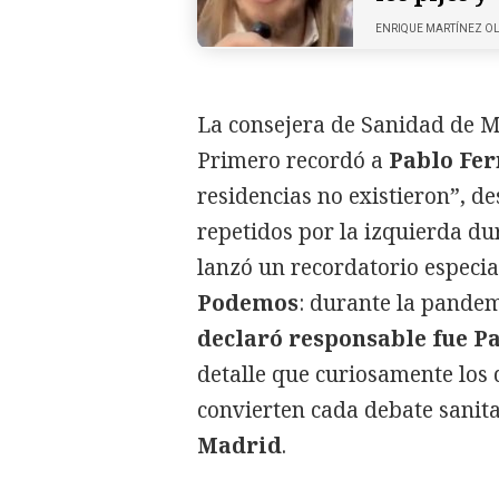
ENRIQUE MARTÍNEZ O
La consejera de Sanidad de Ma
Primero recordó a
Pablo Fe
residencias no existieron”, 
repetidos por la izquierda d
lanzó un recordatorio especi
Podemos
: durante la pande
declaró responsable fue Pa
detalle que curiosamente los
convierten cada debate sanit
Madrid
.