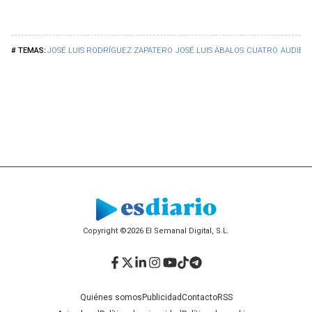
JOSÉ LUIS RODRÍGUEZ ZAPATERO
JOSÉ LUIS ÁBALOS
CUATRO
AUDIEN
Copyright ©2026 El Semanal Digital, S.L.
Facebook
Twitter
LinkedIn
Instagram
YouTube
TikTok
Telegram
Quiénes somos
Publicidad
Contacto
RSS