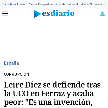
Es noticia
Invasión Ceuta 15 agosto
PSOE y Marruecos
Mundial 2030
Zarzuela y
Menú
España
CORRUPCIÓN
Leire Díez se defiende tras
la UCO en Ferraz y acaba
peor: "Es una invención,