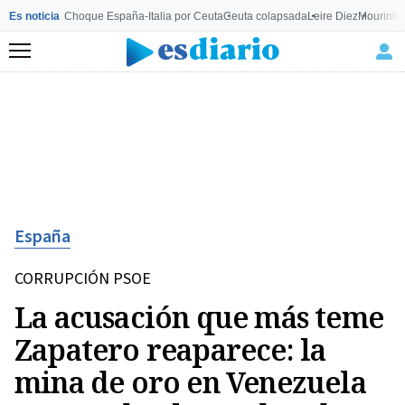
Es noticia
Choque España-Italia por Ceuta
Ceuta colapsada
Leire Diez
Mourinho
Menú
España
CORRUPCIÓN PSOE
La acusación que más teme
Zapatero reaparece: la
mina de oro en Venezuela