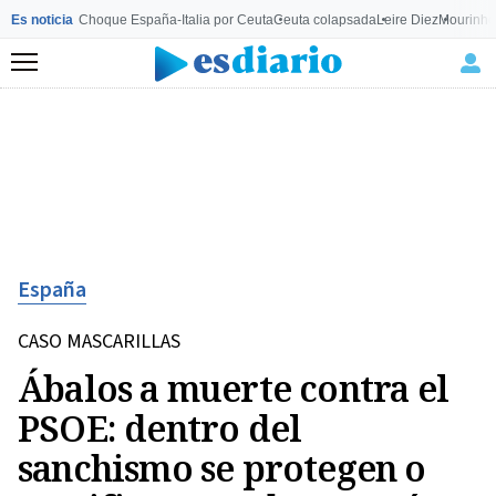
Es noticia
Choque España-Italia por Ceuta
Ceuta colapsada
Leire Diez
Mourinho
Menú
España
CASO MASCARILLAS
Ábalos a muerte contra el
PSOE: dentro del
sanchismo se protegen o