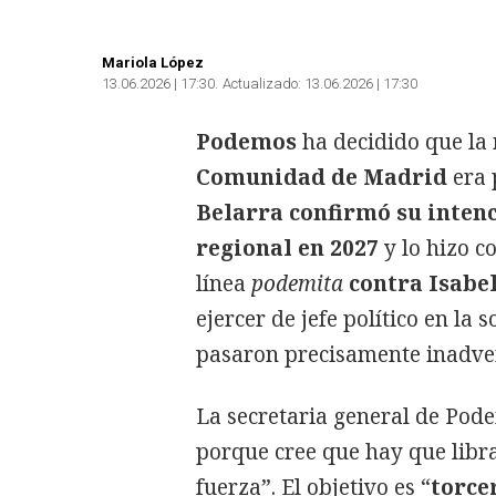
Mariola López
13.06.2026 | 17:30
Actualizado:
13.06.2026 | 17:30
Podemos
ha decidido que la
Comunidad de Madrid
era 
Belarra confirmó su intenc
regional en 2027
y lo hizo c
línea
podemita
contra Isabe
ejercer de jefe político en la
pasaron precisamente inadver
La secretaria general de Pode
porque cree que hay que libra
fuerza”. El objetivo es “
torce