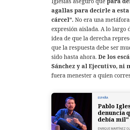
Iglesias aseguró que
para de
agallas para decirle a est
cárcel”.
No era una metáfora 
expresión aislada. A lo largo 
idea de que la derecha repre
que la respuesta debe ser mu
sido hasta ahora.
De los esc
Sánchez y al Ejecutivo, ni
fuera menester a quien corre
ESPAÑA
Pablo Igle
denuncia q
debía mil"
ENRIQUE MARTÍNEZ O