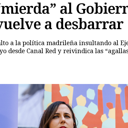
“mierda” al Gobier
 vuelve a desbarrar
to a la política madrileña insultando al Ej
o desde Canal Red y reivindica las “agallas
Copiar