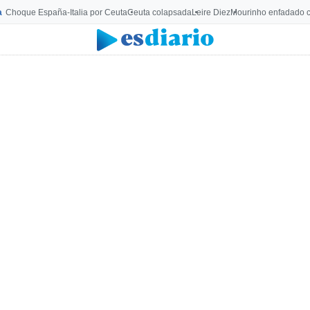
a
Choque España-Italia por Ceuta
Ceuta colapsada
Leire Diez
Mourinho enfadado c