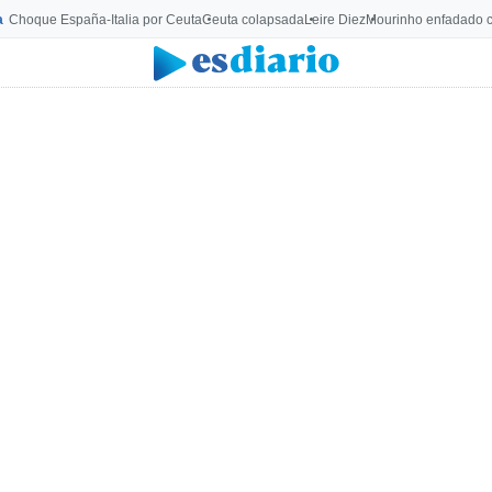
a
Choque España-Italia por Ceuta
Ceuta colapsada
Leire Diez
Mourinho enfadado c