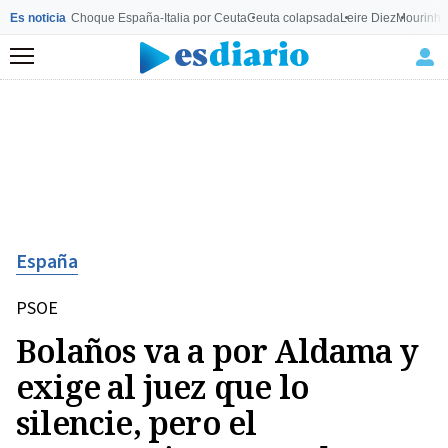
Es noticia
Choque España-Italia por Ceuta
Ceuta colapsada
Leire Diez
Mourinho
Menú
España
PSOE
Bolaños va a por Aldama y
exige al juez que lo
silencie, pero el