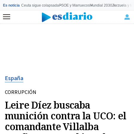
Es noticia
Ceuta sigue colapsada
PSOE y Marruecos
Mundial 2030
Zarzuela y M
Menú
España
CORRUPCIÓN
Leire Díez buscaba
munición contra la UCO: el
comandante Villalba