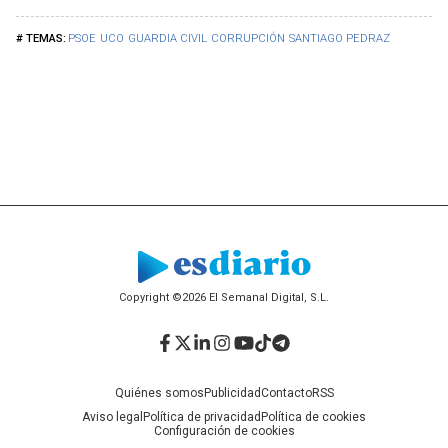
PSOE
UCO
GUARDIA CIVIL
CORRUPCIÓN
SANTIAGO PEDRAZ
Copyright ©2026 El Semanal Digital, S.L.
Facebook
Twitter
LinkedIn
Instagram
YouTube
TikTok
Telegram
Quiénes somos
Publicidad
Contacto
RSS
Aviso legal
Política de privacidad
Política de cookies
Configuración de cookies