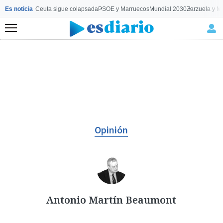
Es noticia
Ceuta sigue colapsada
PSOE y Marruecos
Mundial 2030
Zarzuela y M
Menú
Opinión
Antonio Martín Beaumont