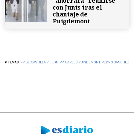
“ahorrará” reunirse
con Junts tras el
chantaje de
Puigdemont
PP DE CASTILLA Y LEÓN
PP
CARLES PUIGDEMONT
PEDRO SÁNCHEZ
A