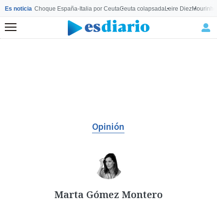
Es noticia
Choque España-Italia por Ceuta
Ceuta colapsada
Leire Diez
Mourinho
Menú
Opinión
Marta Gómez Montero