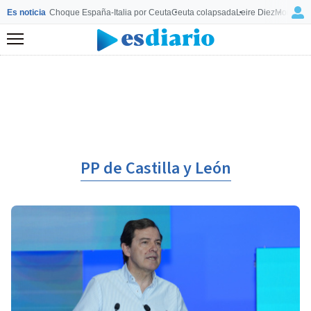
Es noticia
Choque España-Italia por Ceuta
Ceuta colapsada
Leire Diez
Mourinho
Menú
PP de Castilla y León