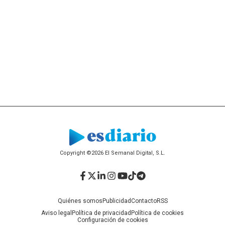
Copyright ©2026 El Semanal Digital, S.L.
Facebook
Twitter
LinkedIn
Instagram
YouTube
TikTok
Telegram
Quiénes somos
Publicidad
Contacto
RSS
Aviso legal
Política de privacidad
Política de cookies
Configuración de cookies