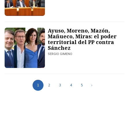
Ayuso, Moreno, Mazón,
Mañueco, Miras: el poder
territorial del PP contra
Sánchez
SERGIO GIMENO
1
2
3
4
5
›