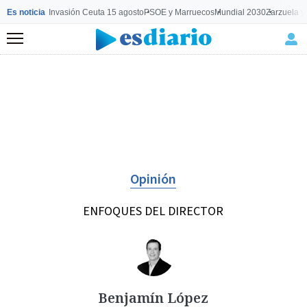
Es noticia
Invasión Ceuta 15 agosto
PSOE y Marruecos
Mundial 2030
Zarzuela y
Menú
Opinión
ENFOQUES DEL DIRECTOR
Benjamín López