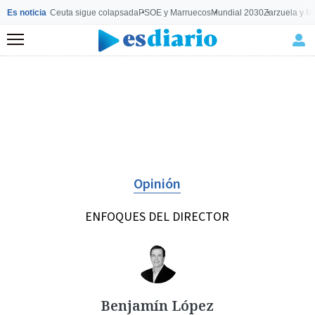
Es noticia
Ceuta sigue colapsada
PSOE y Marruecos
Mundial 2030
Zarzuela y M
Menú
Opinión
ENFOQUES DEL DIRECTOR
Benjamín López