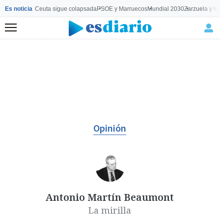
Es noticia
Ceuta sigue colapsada
PSOE y Marruecos
Mundial 2030
Zarzuela y M
Menú
Opinión
Antonio Martín Beaumont
La mirilla