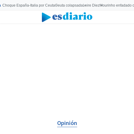
a
Choque España-Italia por Ceuta
Ceuta colapsada
Leire Diez
Mourinho enfadado c
Opinión