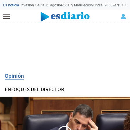
Es noticia
Invasión Ceuta 15 agosto
PSOE y Marruecos
Mundial 2030
Zarzuela y
Menú
Opinión
ENFOQUES DEL DIRECTOR