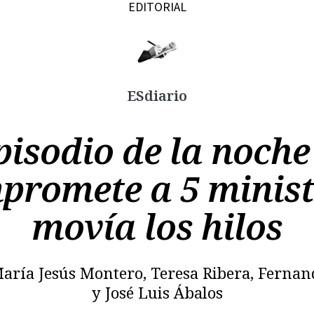
EDITORIAL
ESdiario
Copiar
isodio de la noche
promete a 5 minis
movía los hilos
: María Jesús Montero, Teresa Ribera, Ferna
y José Luis Ábalos