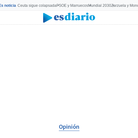
Es noticia
Ceuta sigue colapsada
PSOE y Marruecos
Mundial 2030
Zarzuela y Mon
Opinión