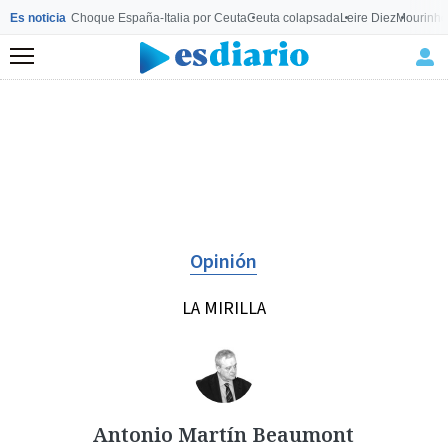
Es noticia
Choque España-Italia por Ceuta
Ceuta colapsada
Leire Diez
Mourinho
Menú
Opinión
LA MIRILLA
Antonio Martín Beaumont