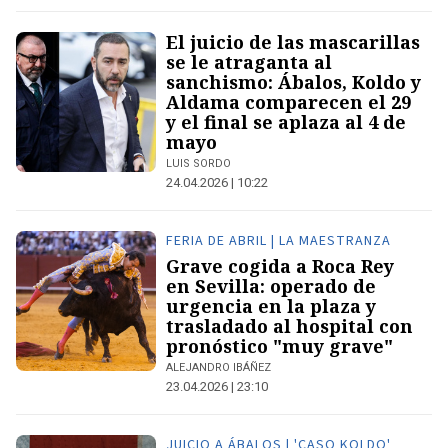
El juicio de las mascarillas
se le atraganta al
sanchismo: Ábalos, Koldo y
Aldama comparecen el 29
y el final se aplaza al 4 de
mayo
LUIS SORDO
24.04.2026 | 10:22
FERIA DE ABRIL | LA MAESTRANZA
Grave cogida a Roca Rey
en Sevilla: operado de
urgencia en la plaza y
trasladado al hospital con
pronóstico "muy grave"
ALEJANDRO IBÁÑEZ
23.04.2026 | 23:10
JUICIO A ÁBALOS | 'CASO KOLDO'