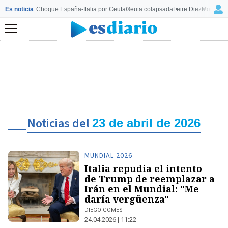
Es noticia
Choque España-Italia por Ceuta
Ceuta colapsada
Leire Diez
Mourinho
Menú
Noticias del
23 de abril de 2026
MUNDIAL 2026
Italia repudia el intento
de Trump de reemplazar a
Irán en el Mundial: "Me
daría vergüenza"
DIEGO GOMES
24.04.2026 | 11:22